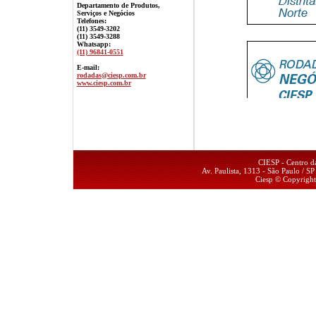
Departamento de Produtos,
Serviços e Negócios
Telefones:
(11) 3549-3202
(11) 3549-3288
Whatsapp:
(11) 96841-0551
E-mail:
rodadas@ciesp.com.br
www.ciesp.com.br
Atenção
CIESP - Centro da
Av. Paulista, 1313 - São Paulo / 
Ciesp © Copyrigh