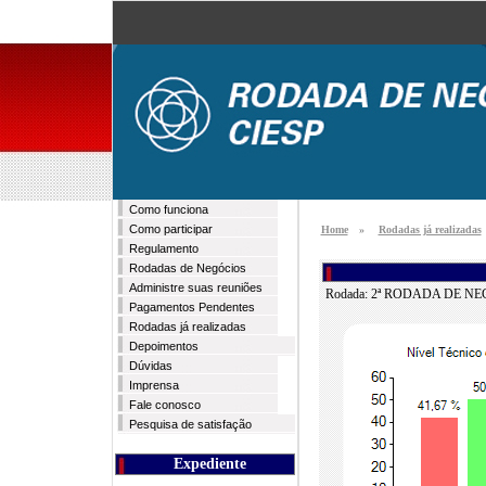
Como funciona
Como participar
Home
»
Rodadas já realizadas
Regulamento
Rodadas de Negócios
Administre suas reuniões
Rodada:
2ª RODADA DE NE
Pagamentos Pendentes
Rodadas já realizadas
Depoimentos
Dúvidas
Imprensa
Fale conosco
Pesquisa de satisfação
Expediente