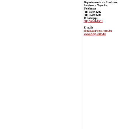
Departamento de Produtos,
Serviços e Negócios
Telefones:
(11) 3549-3202
(11) 3549-3288
Whatsapp:
(11) 96841-0551
E-mail:
rodadas@ciesp.com.br
www.ciesp.com.br