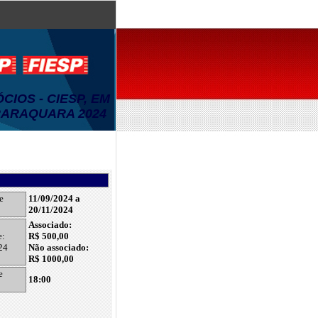
IOS - CIESP, EM
ARAQUARA 2024
e
11/09/2024 a
20/11/2024
Associado:
e:
R$ 500,00
24
Não associado:
R$ 1000,00
e
18:00