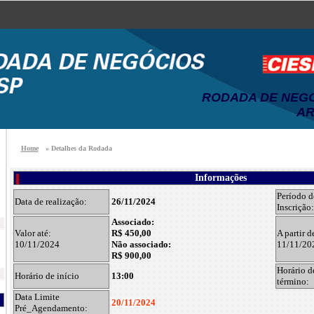
RODADA DE NEGÓC
AR
Home
» Detalhes da Rodada
Informações
Período d
Data de realização:
26/11/2024
Inscrição:
Associado:
Valor até:
R$ 450,00
A partir d
10/11/2024
Não associado:
11/11/20
R$ 900,00
Horário d
Horário de início
13:00
término:
Data Limite
20/11/2024
Pré_Agendamento: