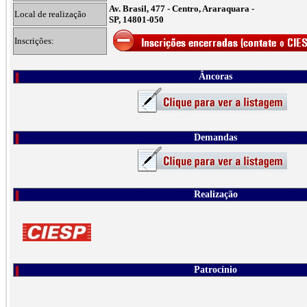
Av. Brasil, 477 - Centro, Araraquara -
Local de realização
SP, 14801-050
Inscrições:
Âncoras
Demandas
Realização
Patrocínio