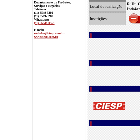
Departamento de Produtos,
R. Dr. 
Serviços e Negócios
Local de realização
Indaiat
Telefones:
(11) 3549-3202
(11) 3549-3288
Inscrições:
Whatsapp:
(11) 96841-0551
E-mail:
rodadas@ciesp.com.br
www.ciesp.com.br