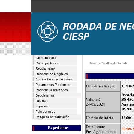
Como funciona
Como participar
Home
» Detalhes da Rodada
Regulamento
Rodadas de Negócios
Administre suas reuniões
Pagamentos Pendentes
Data de realização:
10/10/
Rodadas já realizadas
Associ
Depoimentos
Valor até:
R$ 450
Dúvidas
24/09/2024
Não as
Imprensa
R$ 900
Fale conosco
Pesquisa de satisfação
Horário de início
13:00
Data Limite
Expediente
30/09/
Pré_Agendamento: